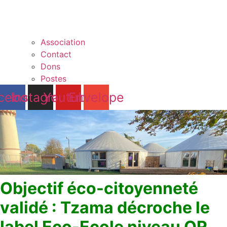
Association
Contact
Dons
Postes
cebook
Instagram
Youtube
Envelope
Objectif éco-citoyenneté
validé : Tzama décroche le
label Eco-Ecole niveau OR